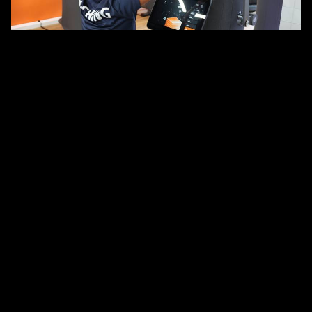
Kooperationsvorteile für
Partnervereine
Partnervereine profitieren bei uns von Sonderkonditionen.
Wir integrieren Eure sportartspezifischen Anforderungen in
unsere Trainingsumgebung, um die Explosivität Deiner
Athleten zu steigern.
Unsere aktuellen Partner:
SpVgg Unterhaching
TSV Oberhaching
TSV Grünwald